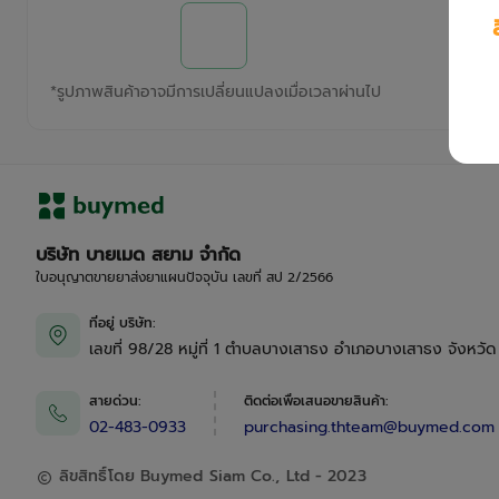
*
รูปภาพสินค้าอาจมีการเปลี่ยนแปลงเมื่อเวลาผ่านไป
บริษัท บายเมด สยาม จำกัด
ใบอนุญาตขายยาส่งยาแผนปัจจุบัน เลขที่ สป 2/2566
ที่อยู่ บริษัท
:
เลขที่ 98/28 หมู่ที่ 1 ตำบลบางเสาธง อำเภอบางเสาธง จังหวั
สายด่วน
:
ติดต่อเพื่อเสนอขายสินค้า
:
02-483-0933
purchasing.thteam@buymed.com
ลิขสิทธิ์โดย Buymed Siam Co., Ltd - 2023