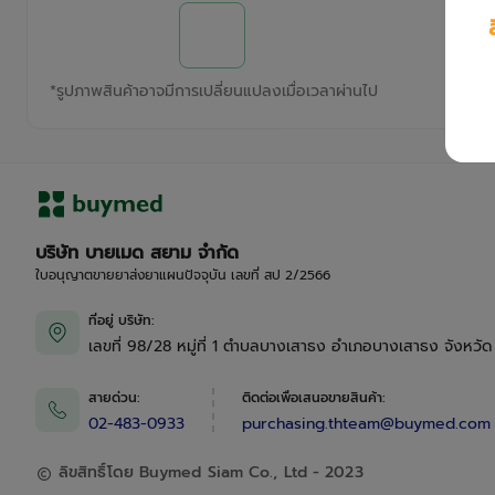
*
รูปภาพสินค้าอาจมีการเปลี่ยนแปลงเมื่อเวลาผ่านไป
บริษัท บายเมด สยาม จำกัด
ใบอนุญาตขายยาส่งยาแผนปัจจุบัน เลขที่ สป 2/2566
ที่อยู่ บริษัท
:
เลขที่ 98/28 หมู่ที่ 1 ตำบลบางเสาธง อำเภอบางเสาธง จังหวั
สายด่วน
:
ติดต่อเพื่อเสนอขายสินค้า
:
02-483-0933
purchasing.thteam@buymed.com
ลิขสิทธิ์โดย Buymed Siam Co., Ltd - 2023