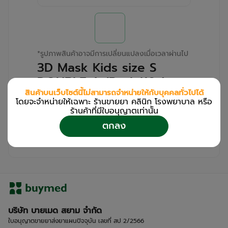
*
รูปภาพสินค้าอาจมีการเปลี่ยนแปลงเมื่อเวลาผ่านไป
3D Mask Kids size S
DOUBLE A (Pack/10s)
สินค้าบนเว็บไซต์นี้ไม่สามารถจำหน่ายให้กับบุคคลทั่วไปได้
โดยจะจำหน่ายให้เฉพาะ ร้านขายยา คลินิก โรงพยาบาล หรือ
สำหรับลูกค้าเฉพาะร้านขายยา คลินิก และโรง
ร้านค้าที่มีใบอนุญาตเท่านััน
พยาบาล
ตกลง
โปรด
เข้าสู่ระบบ
/
ลงทะเบียน
เพื่อดูรายละเอียดเพิ่มเติม
บริษัท บายเมด สยาม จำกัด
ใบอนุญาตขายยาส่งยาแผนปัจจุบัน เลขที่ สป 2/2566