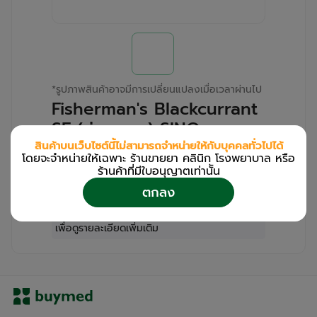
*
รูปภาพสินค้าอาจมีการเปลี่ยนแปลงเมื่อเวลาผ่านไป
Fisherman's Blackcurrant
SF (ม่วง-ขาว) SINO-
PACIFIC (Box/24s/22g)
สินค้าบนเว็บไซต์นี้ไม่สามารถจำหน่ายให้กับบุคคลทั่วไปได้
โดยจะจำหน่ายให้เฉพาะ ร้านขายยา คลินิก โรงพยาบาล หรือ
ร้านค้าที่มีใบอนุญาตเท่านััน
สำหรับลูกค้าเฉพาะร้านขายยา คลินิก และโรง
ตกลง
พยาบาล
โปรด
เข้าสู่ระบบ
/
ลงทะเบียน
เพื่อดูรายละเอียดเพิ่มเติม