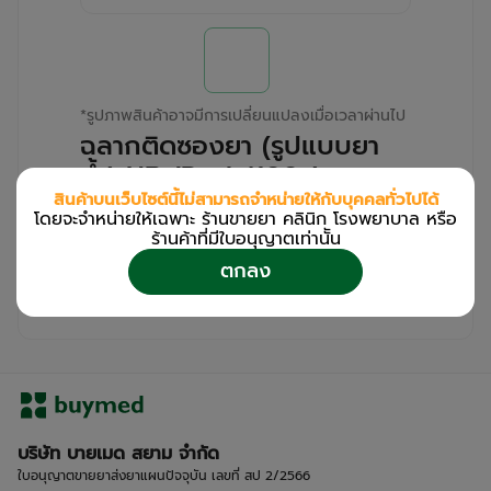
*
รูปภาพสินค้าอาจมีการเปลี่ยนแปลงเมื่อเวลาผ่านไป
ฉลากติดซองยา (รูปแบบยา
น้ำ) NB (Pack/100s)
สินค้าบนเว็บไซต์นี้ไม่สามารถจำหน่ายให้กับบุคคลทั่วไปได้
โดยจะจำหน่ายให้เฉพาะ ร้านขายยา คลินิก โรงพยาบาล หรือ
สำหรับลูกค้าเฉพาะร้านขายยา คลินิก และโรง
ร้านค้าที่มีใบอนุญาตเท่านััน
พยาบาล
ตกลง
โปรด
เข้าสู่ระบบ
/
ลงทะเบียน
เพื่อดูรายละเอียดเพิ่มเติม
บริษัท บายเมด สยาม จำกัด
ใบอนุญาตขายยาส่งยาแผนปัจจุบัน เลขที่ สป 2/2566